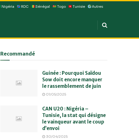
Nigéria
RDC
Sénégal
Togo
Tunisie
Autres
Recommandé
Guinée : Pourquoi Saïdou
Sow doit encore manquer
le rassemblement de juin
01/05/2025
CAN U20 : Nigéria –
Tunisie, la stat qui désigne
le vainqueur avant le coup
d’envoi
30/04/2025