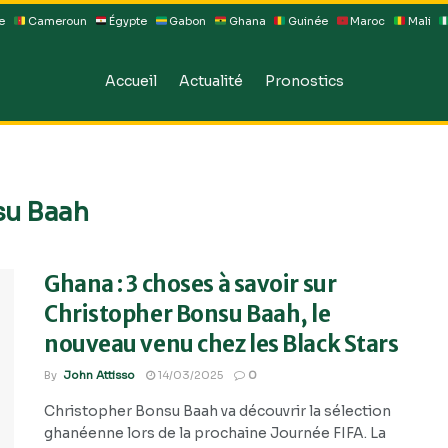
e
Cameroun
Égypte
Gabon
Ghana
Guinée
Maroc
Mali
Accueil
Actualité
Pronostics
su Baah
Ghana : 3 choses à savoir sur
Christopher Bonsu Baah, le
nouveau venu chez les Black Stars
By
John Attisso
14/03/2025
0
Christopher Bonsu Baah va découvrir la sélection
ghanéenne lors de la prochaine Journée FIFA. La