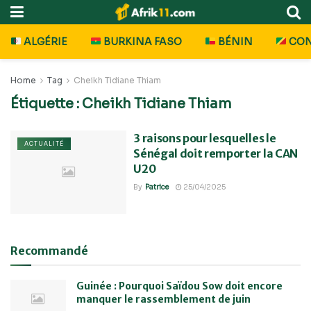
ALGÉRIE
BURKINA FASO
BÉNIN
CO
Home
Tag
Cheikh Tidiane Thiam
Étiquette :
Cheikh Tidiane Thiam
3 raisons pour lesquelles le
ACTUALITÉ
Sénégal doit remporter la CAN
U20
By
Patrice
25/04/2025
Recommandé
Guinée : Pourquoi Saïdou Sow doit encore
manquer le rassemblement de juin