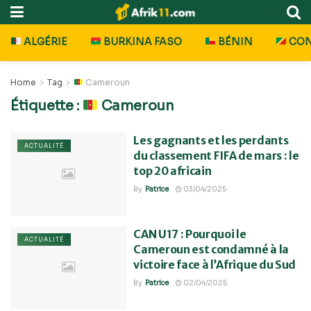
ALGÉRIE
BURKINA FASO
BÉNIN
CO
Home
Tag
Cameroun
Étiquette :
Cameroun
Les gagnants et les perdants
ACTUALITÉ
du classement FIFA de mars : le
top 20 africain
By
Patrice
03/04/2025
CAN U17 : Pourquoi le
ACTUALITÉ
Cameroun est condamné à la
victoire face à l’Afrique du Sud
By
Patrice
02/04/2025