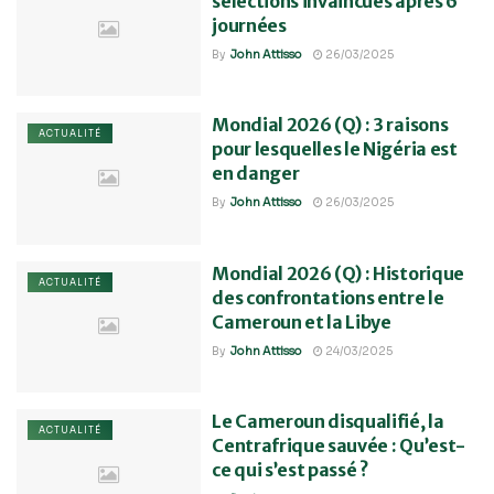
sélections invaincues après 6
journées
By
John Attisso
26/03/2025
Mondial 2026 (Q) : 3 raisons
ACTUALITÉ
pour lesquelles le Nigéria est
en danger
By
John Attisso
26/03/2025
Mondial 2026 (Q) : Historique
ACTUALITÉ
des confrontations entre le
Cameroun et la Libye
By
John Attisso
24/03/2025
Le Cameroun disqualifié, la
ACTUALITÉ
Centrafrique sauvée : Qu’est-
ce qui s’est passé ?