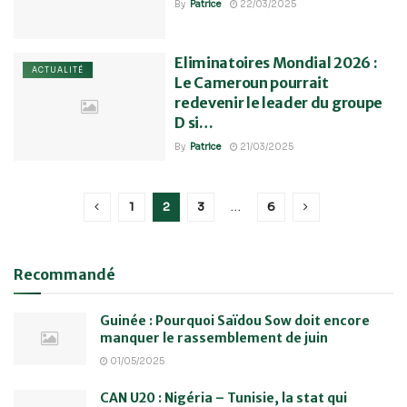
By
Patrice
22/03/2025
Eliminatoires Mondial 2026 :
ACTUALITÉ
Le Cameroun pourrait
redevenir le leader du groupe
D si…
By
Patrice
21/03/2025
1
2
3
…
6
Recommandé
Guinée : Pourquoi Saïdou Sow doit encore
manquer le rassemblement de juin
01/05/2025
CAN U20 : Nigéria – Tunisie, la stat qui