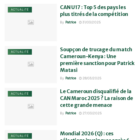
CAN U17 : Top 5 des pays les
ACTUALITÉ
plus titrés de la compétition
By
Patrice
31/03/2025
Soupçon de trucage du match
ACTUALITÉ
Cameroun-Kenya : Une
première sanction pour Patrick
Matasi
By
Patrice
28/03/2025
Le Cameroun disqualifié de la
ACTUALITÉ
CAN Maroc 2025 ? La raison de
cette grande menace
By
Patrice
27/03/2025
Mondial 2026 (Q) : ces
ACTUALITÉ