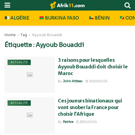
ALGÉRIE
BURKINA FASO
BÉNIN
CO
Home
Tag
Ayyoub Bouaddi
Étiquette :
Ayyoub Bouaddi
3 raisons pour lesquelles
ACTUALITÉ
Ayyoub Bouaddi doit choisir le
Maroc
By
John Attisso
24/04/2025
Ces joueurs binationaux qui
ACTUALITÉ
vont snober la France pour
choisir l’Afrique
By
Patrice
28/12/2024