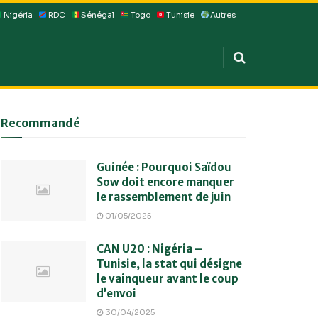
Nigéria
RDC
Sénégal
Togo
Tunisie
Autres
Recommandé
Guinée : Pourquoi Saïdou
Sow doit encore manquer
le rassemblement de juin
01/05/2025
CAN U20 : Nigéria –
Tunisie, la stat qui désigne
le vainqueur avant le coup
d’envoi
30/04/2025