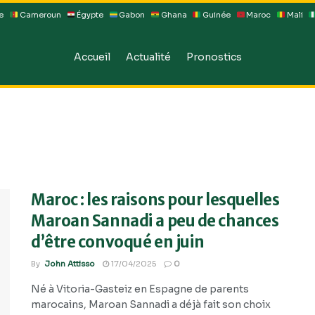
e
Cameroun
Égypte
Gabon
Ghana
Guinée
Maroc
Mali
Accueil
Actualité
Pronostics
Maroc : les raisons pour lesquelles
Maroan Sannadi a peu de chances
d’être convoqué en juin
By
John Attisso
17/04/2025
0
Né à Vitoria-Gasteiz en Espagne de parents
marocains, Maroan Sannadi a déjà fait son choix