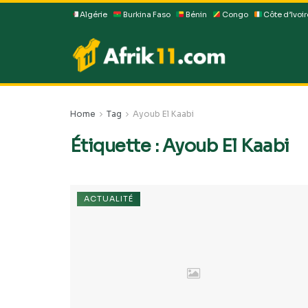
Algérie
Burkina Faso
Bénin
Congo
Côte d’Ivoir
Home
Tag
Ayoub El Kaabi
Étiquette :
Ayoub El Kaabi
ACTUALITÉ