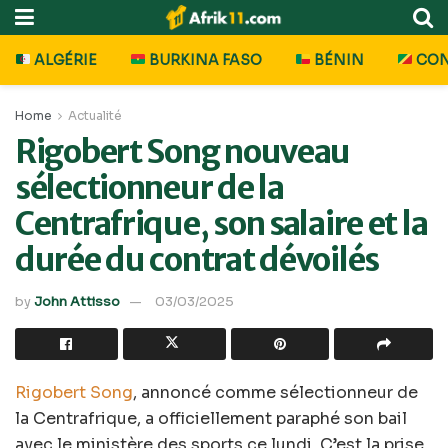
ALGÉRIE
BURKINA FASO
BÉNIN
CO
Home
Actualité
Rigobert Song nouveau
sélectionneur de la
Centrafrique, son salaire et la
durée du contrat dévoilés
by
John Attisso
03/03/2025
Rigobert Song
, annoncé comme sélectionneur de
la Centrafrique, a officiellement paraphé son bail
avec le ministère des sports ce lundi. C’est la prise