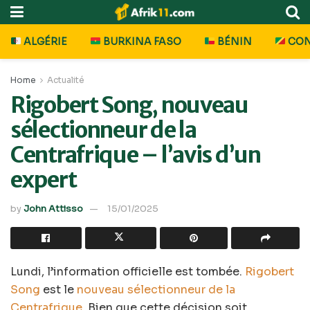
ALGÉRIE
BURKINA FASO
BÉNIN
CO
Home
Actualité
Rigobert Song, nouveau
sélectionneur de la
Centrafrique – l’avis d’un
expert
by
John Attisso
15/01/2025
Lundi, l’information officielle est tombée.
Rigobert
Song
est le
nouveau sélectionneur de la
Centrafrique
. Bien que cette décision soit