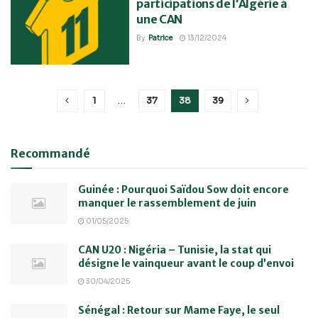
participations de l’Algérie à
une CAN
By
Patrice
13/12/2024
1
…
37
38
39
Recommandé
Guinée : Pourquoi Saïdou Sow doit encore
manquer le rassemblement de juin
01/05/2025
CAN U20 : Nigéria – Tunisie, la stat qui
désigne le vainqueur avant le coup d’envoi
30/04/2025
Sénégal : Retour sur Mame Faye, le seul