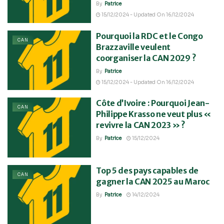
By
Patrice
15/12/2024 - Updated On 16/12/2024
Pourquoi la RDC et le Congo
CAN
Brazzaville veulent
coorganiser la CAN 2029 ?
By
Patrice
15/12/2024 - Updated On 16/12/2024
Côte d’Ivoire : Pourquoi Jean-
CAN
Philippe Krasso ne veut plus «
revivre la CAN 2023 » ?
By
Patrice
15/12/2024
Top 5 des pays capables de
CAN
gagner la CAN 2025 au Maroc
By
Patrice
14/12/2024