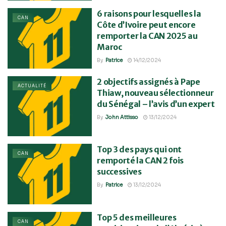
6 raisons pour lesquelles la
CAN
Côte d’Ivoire peut encore
remporter la CAN 2025 au
Maroc
By
Patrice
14/12/2024
2 objectifs assignés à Pape
ACTUALITÉ
Thiaw, nouveau sélectionneur
du Sénégal – l’avis d’un expert
By
John Attisso
13/12/2024
Top 3 des pays qui ont
CAN
remporté la CAN 2 fois
successives
By
Patrice
13/12/2024
Top 5 des meilleures
CAN