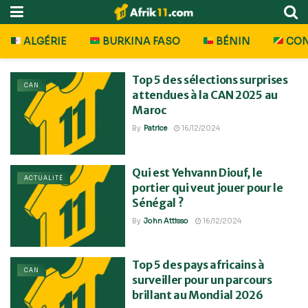
ALGÉRIE
BURKINA FASO
BÉNIN
CO
Top 5 des sélections surprises
CAN
attendues à la CAN 2025 au
Maroc
By
Patrice
16/12/2024
Qui est Yehvann Diouf, le
ACTUALITÉ
portier qui veut jouer pour le
Sénégal ?
By
John Attisso
16/12/2024
Top 5 des pays africains à
CAN
surveiller pour un parcours
brillant au Mondial 2026