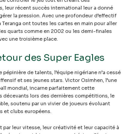
de contrôler le jeu tout en créant des
s, leur récent succès international leur a donné
érer la pression. Avec une profondeur d’effectif
 Teranga ont toutes les cartes en main pour aller
e les quarts comme en 2002 ou les demi-finales
vec une troisième place.
retour des Super Eagles
épinière de talents, l’équipe nigériane n’a cessé
ffensif et ses jeunes stars. Victor Osimhen, l’une
all mondial, incarne parfaitement cette
s décevants lors des dernières compétitions, le
ble, soutenu par un vivier de joueurs évoluant
s et clubs européens.
ar leur vitesse, leur créativité et leur capacité à