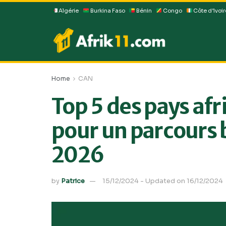
Algérie
Burkina Faso
Bénin
Congo
Côte d’Ivoir
Home
CAN
Top 5 des pays afri
pour un parcours 
2026
by
Patrice
15/12/2024 - Updated on 16/12/2024