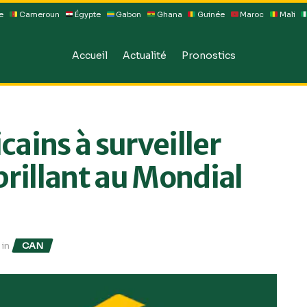
e
Cameroun
Égypte
Gabon
Ghana
Guinée
Maroc
Mali
Accueil
Actualité
Pronostics
cains à surveiller
brillant au Mondial
in
CAN