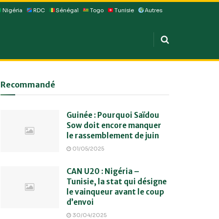
Nigéria
RDC
Sénégal
Togo
Tunisie
Autres
Recommandé
Guinée : Pourquoi Saïdou
Sow doit encore manquer
le rassemblement de juin
01/05/2025
CAN U20 : Nigéria –
Tunisie, la stat qui désigne
le vainqueur avant le coup
d’envoi
30/04/2025