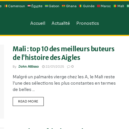
e
Cameroun
Égypte
Gabon
Ghana
Guinée
Maroc
Mali
Accueil
Actualité
Pronostics
Mali : top 10 des meilleurs buteurs
de l’histoire des Aigles
By
John Attisso
22/01/2025
0
Malgré un palmarès vierge chez les A, le Mali reste
l'une des sélections les plus constantes en termes
de belles ...
READ MORE