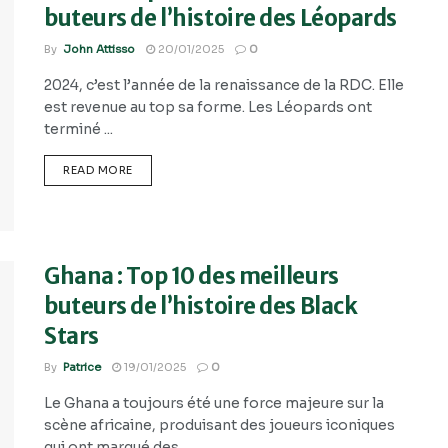
buteurs de l’histoire des Léopards
By
John Attisso
20/01/2025
0
2024, c’est l’année de la renaissance de la RDC. Elle
est revenue au top sa forme. Les Léopards ont
terminé ...
READ MORE
Ghana : Top 10 des meilleurs
buteurs de l’histoire des Black
Stars
By
Patrice
19/01/2025
0
Le Ghana a toujours été une force majeure sur la
scène africaine, produisant des joueurs iconiques
qui ont marqué des ...