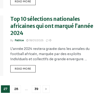
READ MORE
Top 10 sélections nationales
africaines qui ont marqué l’année
2024
By
Patrice
18/01/2025
0
L’année 2024 restera gravée dans les annales du
football africain, marquée par des exploits
individuels et collectifs de grande envergure. ...
READ MORE
27
28
…
39