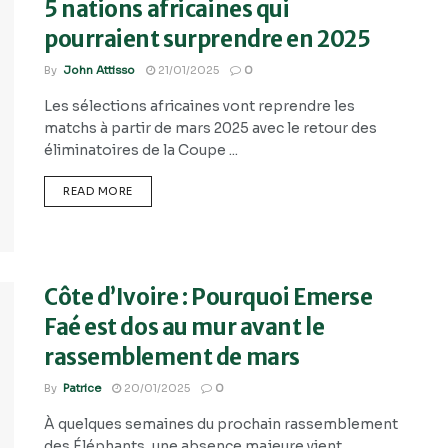
5 nations africaines qui
pourraient surprendre en 2025
By
John Attisso
21/01/2025
0
Les sélections africaines vont reprendre les
matchs à partir de mars 2025 avec le retour des
éliminatoires de la Coupe ...
READ MORE
Côte d’Ivoire : Pourquoi Emerse
Faé est dos au mur avant le
rassemblement de mars
By
Patrice
20/01/2025
0
À quelques semaines du prochain rassemblement
des Éléphants, une absence majeure vient