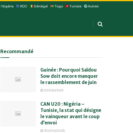
Nigéria
RDC
Sénégal
Togo
Tunisie
Autres
Recommandé
Guinée : Pourquoi Saïdou
Sow doit encore manquer
le rassemblement de juin
01/05/2025
CAN U20 : Nigéria –
Tunisie, la stat qui désigne
le vainqueur avant le coup
d’envoi
30/04/2025