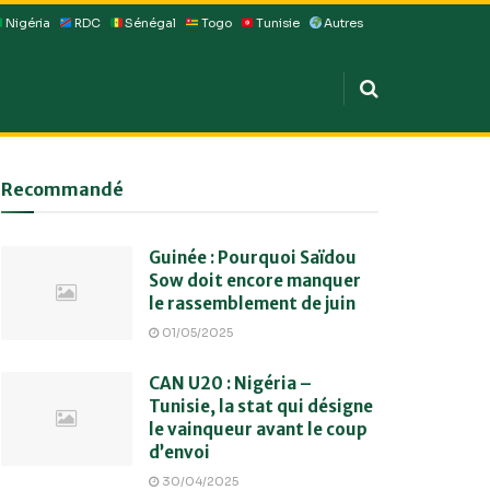
Nigéria
RDC
Sénégal
Togo
Tunisie
Autres
Recommandé
Guinée : Pourquoi Saïdou
Sow doit encore manquer
le rassemblement de juin
01/05/2025
CAN U20 : Nigéria –
Tunisie, la stat qui désigne
le vainqueur avant le coup
d’envoi
30/04/2025