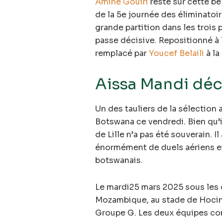
Amine Gouiri
reste sur cette be
de la 5e journée des éliminatoi
grande partition dans les trois 
passe décisive. Repositionné à l
remplacé par
Youcef Belaili
à la
Aissa Mandi dé
Un des tauliers de la sélection 
Botswana ce vendredi. Bien qu’i
de Lille n’a pas été souverain. I
énormément de duels aériens et
botswanais.
Le mardi25 mars 2025 sous les c
Mozambique, au stade de Hocin
Groupe G. Les deux équipes com