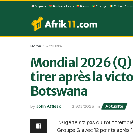
Algérie
Burkina Faso
Bénin
Congo
Côte d’Ivoir
Home
Actualité
Mondial 2026 (Q) 
tirer après la victo
Botswana
by
John Attisso
21/03/2025
in
Actualité
L’Algérie n’a pas du tout tremb
Groupe G avec 12 points après la