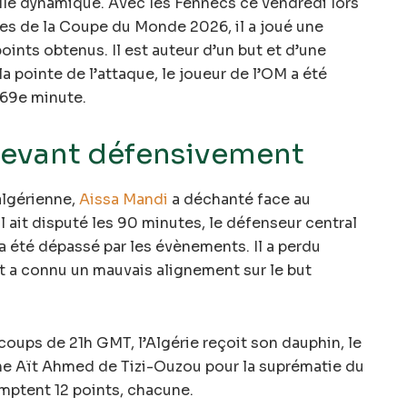
lle dynamique. Avec les Fennecs ce vendredi lors
res de la Coupe du Monde 2026, il a joué une
points obtenus. Il est auteur d’un but et d’une
a pointe de l’attaque, le joueur de l’OM a été
 69e minute.
cevant défensivement
algérienne,
Aissa Mandi
a déchanté face au
l ait disputé les 90 minutes, le défenseur central
l a été dépassé par les évènements. Il a perdu
 a connu un mauvais alignement sur le but
oups de 21h GMT, l’Algérie reçoit son dauphin, le
e Aït Ahmed de Tizi-Ouzou pour la suprématie du
ptent 12 points, chacune.