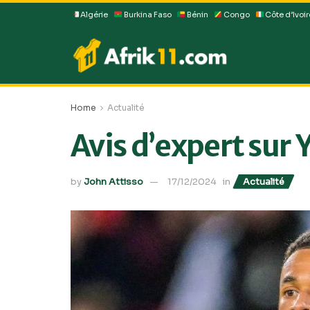
Algérie
Burkina Faso
Bénin
Congo
Côte d’Ivoir
Home
Actualité
Avis d’expert sur
by
John Attisso
17/12/2024
in
Actualité