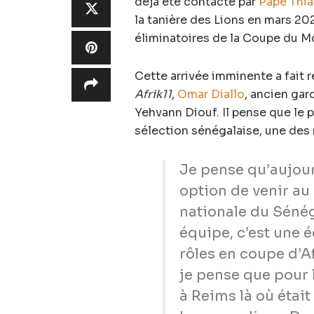
déjà été contacté par
Pape Thi
la tanière des Lions en mars 20
éliminatoires de la Coupe du 
Cette arrivée imminente a fait 
Afrik11
,
Omar Diallo
, ancien gar
Yehvann Diouf
. Il pense que le 
sélection sénégalaise, une des 
Je pense qu’aujour
option de venir au 
nationale du Séné
équipe, c’est une 
rôles en coupe d’
je pense que pour lu
à Reims là où était