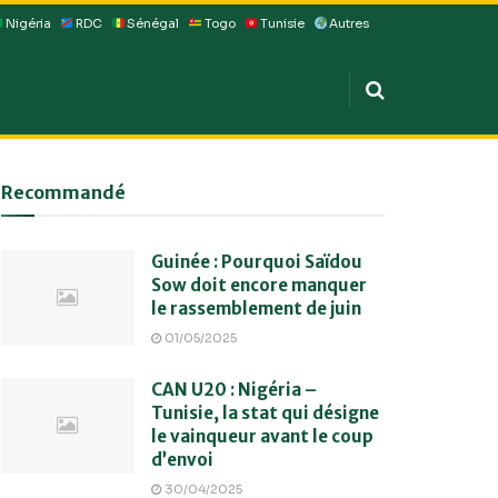
Nigéria
RDC
Sénégal
Togo
Tunisie
Autres
Recommandé
Guinée : Pourquoi Saïdou
Sow doit encore manquer
le rassemblement de juin
01/05/2025
CAN U20 : Nigéria –
Tunisie, la stat qui désigne
le vainqueur avant le coup
d’envoi
30/04/2025