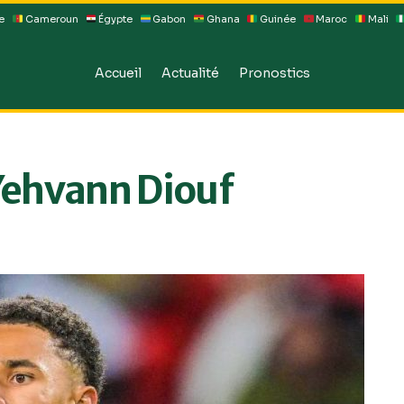
e
Cameroun
Égypte
Gabon
Ghana
Guinée
Maroc
Mali
Accueil
Actualité
Pronostics
 Yehvann Diouf