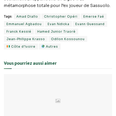
métamorphose totale pour l’ex joueur de Sassuolo.
Tags:
Amad Diallo
Christopher Opéri
Emerse Faé
Emmanuel Agbadou
Evan Ndicka
Evann Guessand
Franck Kessié
Hamed Junior Traorè
Jean-Philippe Krasso
Odilon Kossounou
Côte d’Ivoire
Autres
Vous pourriez aussi aimer