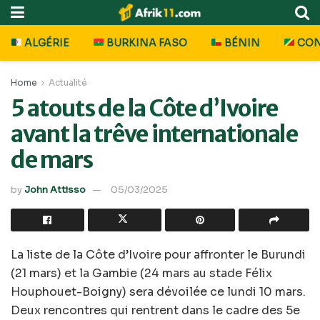
ALGÉRIE
BURKINA FASO
BÉNIN
CO
Home
Actualité
5 atouts de la Côte d’Ivoire
avant la trêve internationale
de mars
by
John Attisso
05/03/2025
La liste de la Côte d’Ivoire pour affronter le Burundi
(21 mars) et la Gambie (24 mars au stade Félix
Houphouet-Boigny) sera dévoilée ce lundi 10 mars.
Deux rencontres qui rentrent dans le cadre des 5e