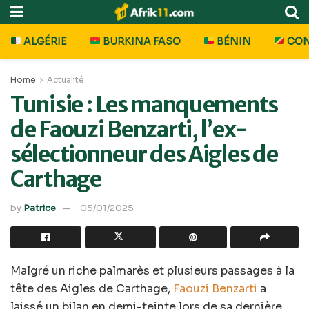
ALGÉRIE
BURKINA FASO
BÉNIN
CO
Home
Actualité
Tunisie : Les manquements
de Faouzi Benzarti, l’ex-
sélectionneur des Aigles de
Carthage
by
Patrice
05/01/2025
Malgré un riche palmarès et plusieurs passages à la
tête des Aigles de Carthage,
Faouzi Benzarti
a
laissé un bilan en demi-teinte lors de sa dernière