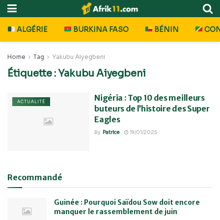
ALGÉRIE
BURKINA FASO
BÉNIN
CO
Home
Tag
Yakubu Aiyegbeni
Étiquette :
Yakubu Aiyegbeni
Nigéria : Top 10 des meilleurs
ACTUALITÉ
buteurs de l’histoire des Super
Eagles
By
Patrice
19/01/2025
Recommandé
Guinée : Pourquoi Saïdou Sow doit encore
manquer le rassemblement de juin