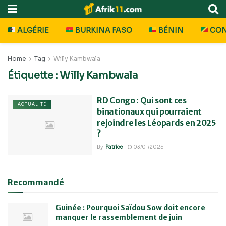
ALGÉRIE
BURKINA FASO
BÉNIN
CO
Home
Tag
Willy Kambwala
Étiquette :
Willy Kambwala
RD Congo : Qui sont ces
ACTUALITÉ
binationaux qui pourraient
rejoindre les Léopards en 2025
?
By
Patrice
03/01/2025
Recommandé
Guinée : Pourquoi Saïdou Sow doit encore
manquer le rassemblement de juin