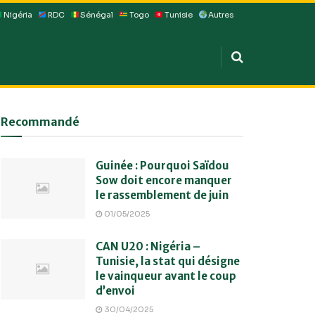
Nigéria
RDC
Sénégal
Togo
Tunisie
Autres
Recommandé
Guinée : Pourquoi Saïdou
Sow doit encore manquer
le rassemblement de juin
01/05/2025
CAN U20 : Nigéria –
Tunisie, la stat qui désigne
le vainqueur avant le coup
d’envoi
30/04/2025