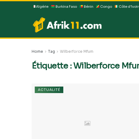
Algérie
Burkina Faso
Bénin
Congo
Côte d’Ivoir
Home
Tag
Wilberforce Mfum
Étiquette :
Wilberforce Mf
ACTUALITÉ