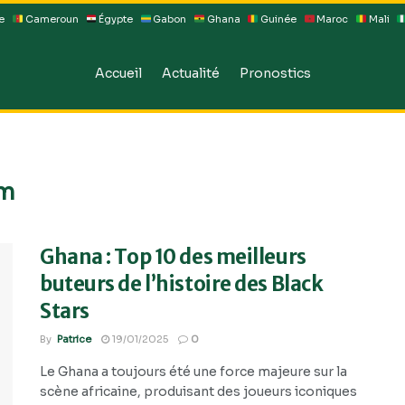
e
Cameroun
Égypte
Gabon
Ghana
Guinée
Maroc
Mali
Accueil
Actualité
Pronostics
um
Ghana : Top 10 des meilleurs
buteurs de l’histoire des Black
Stars
By
Patrice
19/01/2025
0
Le Ghana a toujours été une force majeure sur la
scène africaine, produisant des joueurs iconiques