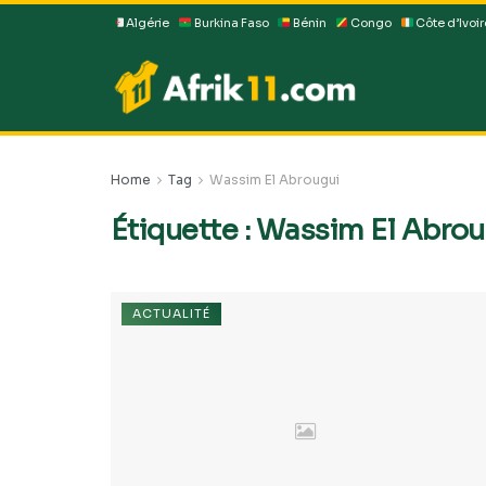
Algérie
Burkina Faso
Bénin
Congo
Côte d’Ivoir
Home
Tag
Wassim El Abrougui
Étiquette :
Wassim El Abrou
ACTUALITÉ