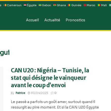
e
Cameroun
Égypte
Gabon
Ghana
Guinée
Maroc
Mali
Accueil
Actualité
Pronostics
gui
CAN U20 : Nigéria – Tunisie, la
stat qui désigne le vainqueur
avant le coup d’envoi
By
Patrice
30/04/2025
0
Le passé a parfois un goût amer, surtout quand il
ressurgit au pire moment. Et si la CAN U20 Égypte