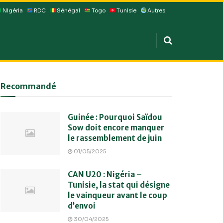
Nigéria
RDC
Sénégal
Togo
Tunisie
Autres
Recommandé
Guinée : Pourquoi Saïdou
Sow doit encore manquer
le rassemblement de juin
01/05/2025
CAN U20 : Nigéria –
Tunisie, la stat qui désigne
le vainqueur avant le coup
d’envoi
30/04/2025