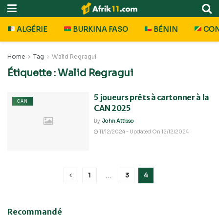
ALGÉRIE
BURKINA FASO
BÉNIN
CO
Home
Tag
Walid Regragui
Étiquette :
Walid Regragui
5 joueurs prêts à cartonner à la
CAN
CAN 2025
By
John Attisso
11/12/2024 - Updated On 12/12/2024
1
…
3
4
Recommandé