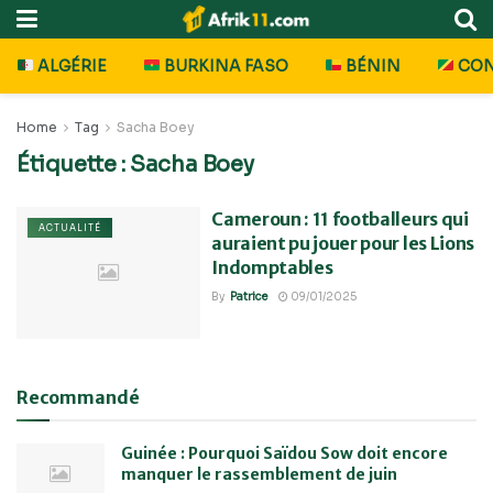
ALGÉRIE
BURKINA FASO
BÉNIN
CO
Home
Tag
Sacha Boey
Étiquette :
Sacha Boey
Cameroun : 11 footballeurs qui
ACTUALITÉ
auraient pu jouer pour les Lions
Indomptables
By
Patrice
09/01/2025
Recommandé
Guinée : Pourquoi Saïdou Sow doit encore
manquer le rassemblement de juin