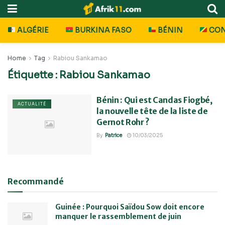
ALGÉRIE
BURKINA FASO
BÉNIN
CO
Home
Tag
Rabiou Sankamao
Étiquette :
Rabiou Sankamao
Bénin : Qui est Candas Fiogbé,
ACTUALITÉ
la nouvelle tête de la liste de
Gernot Rohr ?
By
Patrice
10/03/2025
Recommandé
Guinée : Pourquoi Saïdou Sow doit encore
manquer le rassemblement de juin