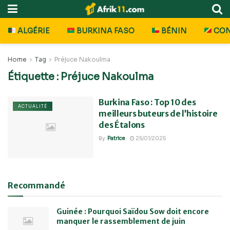
ALGÉRIE
BURKINA FASO
BÉNIN
CO
Home
Tag
Préjuce Nakoulma
Étiquette :
Préjuce Nakoulma
Burkina Faso : Top 10 des
ACTUALITÉ
meilleurs buteurs de l’histoire
des Étalons
By
Patrice
25/01/2025
Recommandé
Guinée : Pourquoi Saïdou Sow doit encore
manquer le rassemblement de juin