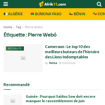
ALGÉRIE
BURKINA FASO
BÉNIN
CO
Home
Tag
Pierre Webó
Étiquette :
Pierre Webó
Cameroun : Le top 10 des
ACTUALITÉ
meilleurs buteurs de l’histoire
des Lions Indomptables
By
Patrice
10/01/2025
Recommandé
Guinée : Pourquoi Saïdou Sow doit encore
manquer le rassemblement de juin