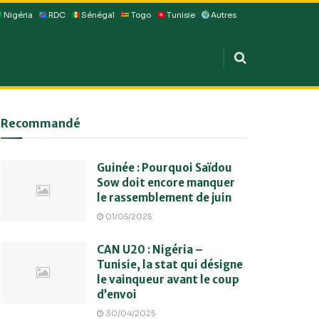
Nigéria
RDC
Sénégal
Togo
Tunisie
Autres
Recommandé
Guinée : Pourquoi Saïdou
Sow doit encore manquer
le rassemblement de juin
01/05/2025
CAN U20 : Nigéria –
Tunisie, la stat qui désigne
le vainqueur avant le coup
d’envoi
30/04/2025