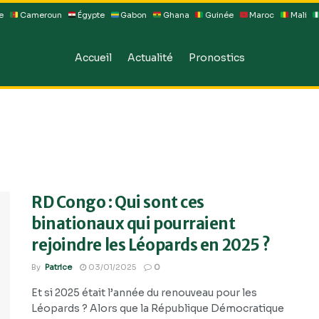
e
Cameroun
Égypte
Gabon
Ghana
Guinée
Maroc
Mali
Accueil
Actualité
Pronostics
RD Congo : Qui sont ces
binationaux qui pourraient
rejoindre les Léopards en 2025 ?
By
Patrice
03/01/2025
0
Et si 2025 était l’année du renouveau pour les
Léopards ? Alors que la République Démocratique