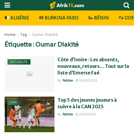
ALGÉRIE
BURKINA FASO
BÉNIN
CO
Home
Tag
Oumar Diakité
Étiquette :
Oumar Diakité
Côte d’Ivoire : Les absents,
ACTUALITÉ
nouveaux, retours… Tout sur la
liste d’Emerse Faé
By
Patrice
10/03/2025
Top 5 des jeunes joueurs à
CAN
suivre à la CAN 2025
By
Patrice
23/12/2024