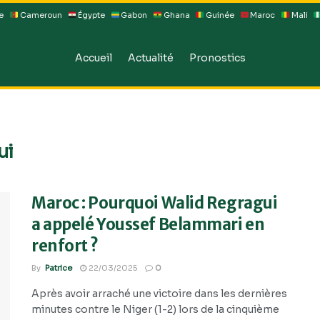
e
Cameroun
Égypte
Gabon
Ghana
Guinée
Maroc
Mali
Accueil
Actualité
Pronostics
ui
Maroc : Pourquoi Walid Regragui
a appelé Youssef Belammari en
renfort ?
By
Patrice
22/03/2025
0
Après avoir arraché une victoire dans les dernières
minutes contre le Niger (1-2) lors de la cinquième