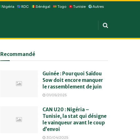
Nigéria
RDC
Sénégal
Togo
Tunisie
Autres
Recommandé
Guinée : Pourquoi Saïdou
Sow doit encore manquer
le rassemblement de juin
01/05/2025
CAN U20 : Nigéria –
Tunisie, la stat qui désigne
le vainqueur avant le coup
d’envoi
30/04/2025