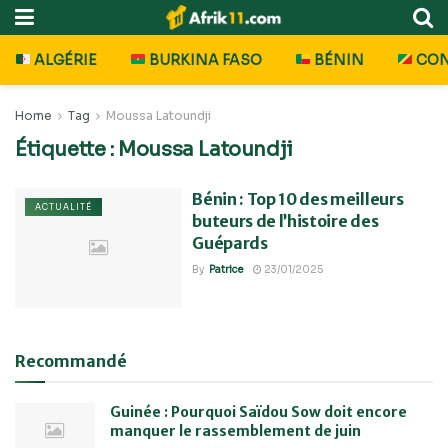
ALGÉRIE
BURKINA FASO
BÉNIN
CO
Home
Tag
Moussa Latoundji
Étiquette :
Moussa Latoundji
Bénin : Top 10 des meilleurs
ACTUALITÉ
buteurs de l’histoire des
Guépards
By
Patrice
23/01/2025
Recommandé
Guinée : Pourquoi Saïdou Sow doit encore
manquer le rassemblement de juin