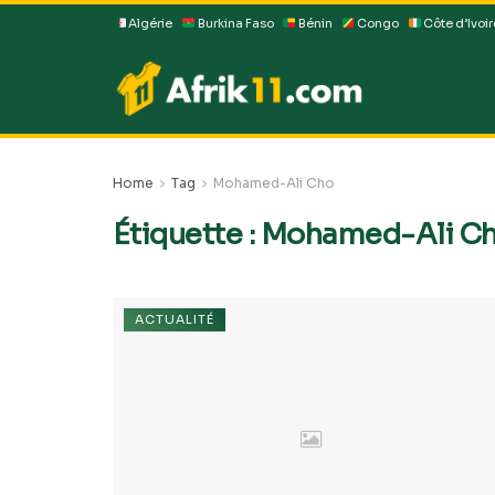
Algérie
Burkina Faso
Bénin
Congo
Côte d’Ivoir
Home
Tag
Mohamed-Ali Cho
Étiquette :
Mohamed-Ali C
ACTUALITÉ