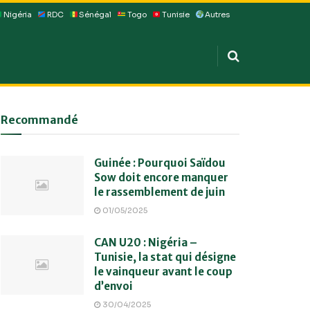
Nigéria
RDC
Sénégal
Togo
Tunisie
Autres
Recommandé
Guinée : Pourquoi Saïdou
Sow doit encore manquer
le rassemblement de juin
01/05/2025
CAN U20 : Nigéria –
Tunisie, la stat qui désigne
le vainqueur avant le coup
d’envoi
30/04/2025