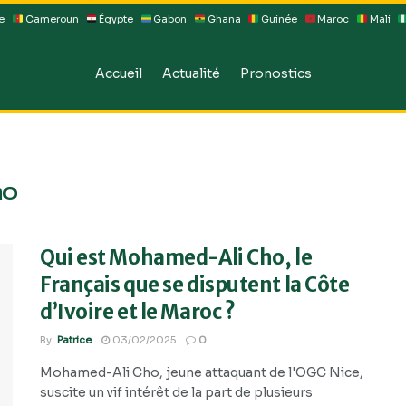
e
Cameroun
Égypte
Gabon
Ghana
Guinée
Maroc
Mali
Accueil
Actualité
Pronostics
ho
Qui est Mohamed-Ali Cho, le
Français que se disputent la Côte
d’Ivoire et le Maroc ?
By
Patrice
03/02/2025
0
Mohamed-Ali Cho, jeune attaquant de l'OGC Nice,
suscite un vif intérêt de la part de plusieurs