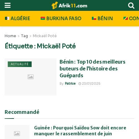
ALGÉRIE
BURKINA FASO
BÉNIN
CO
Home
Tag
Mickaël Poté
Étiquette :
Mickaël Poté
Bénin : Top 10 des meilleurs
ACTUALITÉ
buteurs de l’histoire des
Guépards
By
Patrice
23/01/2025
Recommandé
Guinée : Pourquoi Saïdou Sow doit encore
manquer le rassemblement de juin