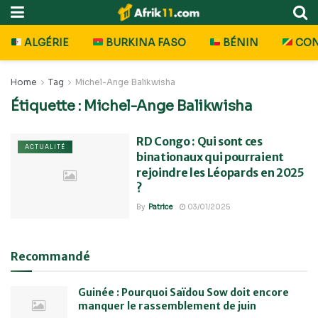
ALGÉRIE
BURKINA FASO
BÉNIN
CO
Home
Tag
Michel-Ange Balikwisha
Étiquette :
Michel-Ange Balikwisha
RD Congo : Qui sont ces
ACTUALITÉ
binationaux qui pourraient
rejoindre les Léopards en 2025
?
By
Patrice
03/01/2025
Recommandé
Guinée : Pourquoi Saïdou Sow doit encore
manquer le rassemblement de juin