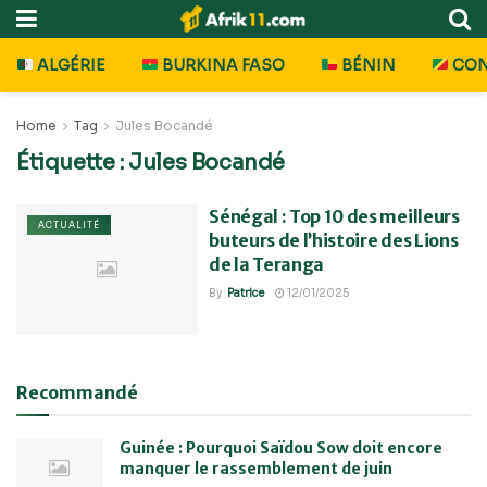
ALGÉRIE
BURKINA FASO
BÉNIN
CO
Home
Tag
Jules Bocandé
Étiquette :
Jules Bocandé
Sénégal : Top 10 des meilleurs
ACTUALITÉ
buteurs de l’histoire des Lions
de la Teranga
By
Patrice
12/01/2025
Recommandé
Guinée : Pourquoi Saïdou Sow doit encore
manquer le rassemblement de juin