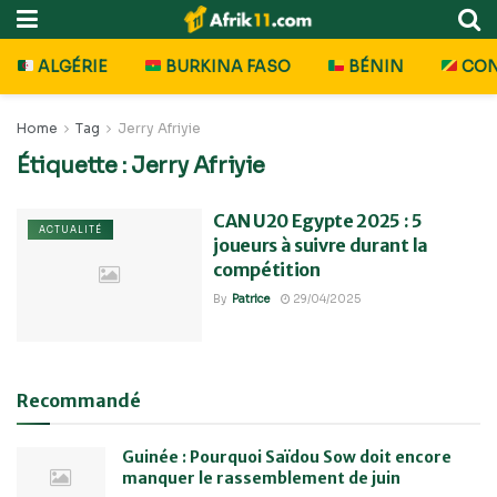
ALGÉRIE
BURKINA FASO
BÉNIN
CO
Home
Tag
Jerry Afriyie
Étiquette :
Jerry Afriyie
CAN U20 Egypte 2025 : 5
ACTUALITÉ
joueurs à suivre durant la
compétition
By
Patrice
29/04/2025
Recommandé
Guinée : Pourquoi Saïdou Sow doit encore
manquer le rassemblement de juin