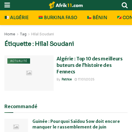
ALGÉRIE
BURKINA FASO
BÉNIN
CO
Home
Tag
Hilal Soudani
Étiquette :
Hilal Soudani
Algérie : Top 10 des meilleurs
ACTUALITÉ
buteurs de l’histoire des
Fennecs
By
Patrice
17/01/2025
Recommandé
Guinée : Pourquoi Saïdou Sow doit encore
manquer le rassemblement de juin