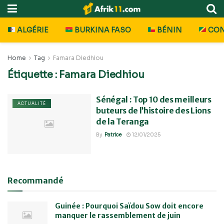
ALGÉRIE
BURKINA FASO
BÉNIN
CO
Home
Tag
Famara Diedhiou
Étiquette :
Famara Diedhiou
Sénégal : Top 10 des meilleurs
ACTUALITÉ
buteurs de l’histoire des Lions
de la Teranga
By
Patrice
12/01/2025
Recommandé
Guinée : Pourquoi Saïdou Sow doit encore
manquer le rassemblement de juin