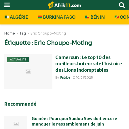
ALGÉRIE
BURKINA FASO
BÉNIN
CO
Home
Tag
Eric Choupo-Moting
Étiquette :
Eric Choupo-Moting
Cameroun : Le top 10 des
ACTUALITÉ
meilleurs buteurs de l’histoire
des Lions Indomptables
By
Patrice
10/01/2025
Recommandé
Guinée : Pourquoi Saïdou Sow doit encore
manquer le rassemblement de juin