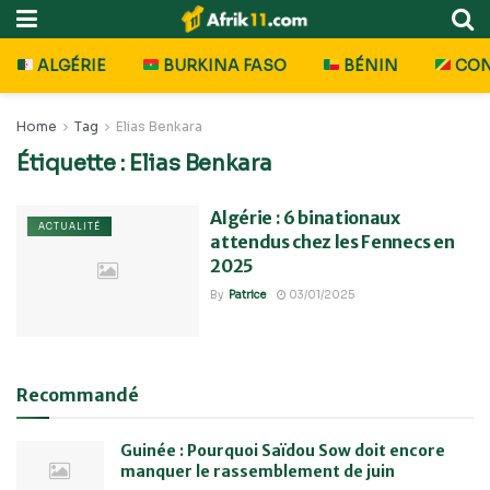
ALGÉRIE
BURKINA FASO
BÉNIN
CO
Home
Tag
Elias Benkara
Étiquette :
Elias Benkara
Algérie : 6 binationaux
ACTUALITÉ
attendus chez les Fennecs en
2025
By
Patrice
03/01/2025
Recommandé
Guinée : Pourquoi Saïdou Sow doit encore
manquer le rassemblement de juin