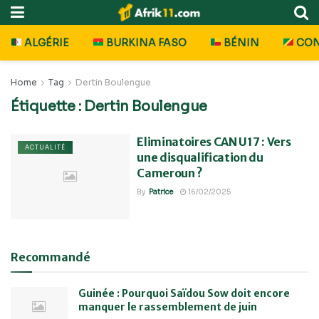
ALGÉRIE
BURKINA FASO
BÉNIN
CO
Home
Tag
Dertin Boulengue
Étiquette :
Dertin Boulengue
Eliminatoires CAN U17 : Vers
ACTUALITÉ
une disqualification du
Cameroun ?
By
Patrice
16/02/2025
Recommandé
Guinée : Pourquoi Saïdou Sow doit encore
manquer le rassemblement de juin