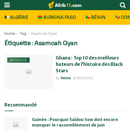
ALGÉRIE
BURKINA FASO
BÉNIN
CO
Home
Tag
Asamoah Gyan
Étiquette :
Asamoah Gyan
Ghana : Top 10 des meilleurs
ACTUALITÉ
buteurs de l’histoire des Black
Stars
By
Patrice
19/01/2025
Recommandé
Guinée : Pourquoi Saïdou Sow doit encore
manquer le rassemblement de juin