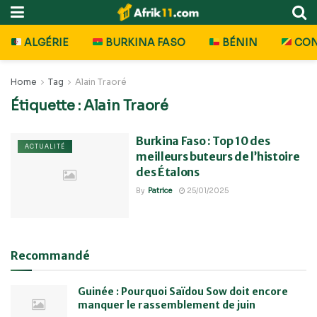
ALGÉRIE
BURKINA FASO
BÉNIN
CO
Home
Tag
Alain Traoré
Étiquette :
Alain Traoré
Burkina Faso : Top 10 des
ACTUALITÉ
meilleurs buteurs de l’histoire
des Étalons
By
Patrice
25/01/2025
Recommandé
Guinée : Pourquoi Saïdou Sow doit encore
manquer le rassemblement de juin