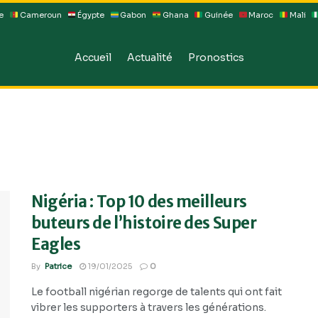
e
Cameroun
Égypte
Gabon
Ghana
Guinée
Maroc
Mali
Accueil
Actualité
Pronostics
Nigéria : Top 10 des meilleurs
buteurs de l’histoire des Super
Eagles
By
Patrice
19/01/2025
0
Le football nigérian regorge de talents qui ont fait
vibrer les supporters à travers les générations.