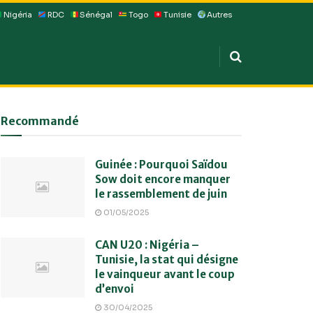
Nigéria
RDC
Sénégal
Togo
Tunisie
Autres
Recommandé
Guinée : Pourquoi Saïdou
Sow doit encore manquer
le rassemblement de juin
01/05/2025
CAN U20 : Nigéria –
Tunisie, la stat qui désigne
le vainqueur avant le coup
d’envoi
30/04/2025