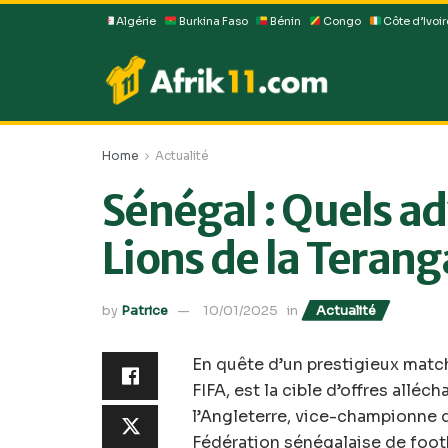
Algérie
Burkina Faso
Bénin
Congo
Côte d’Ivoir
Home
Actualité
Sénégal : Quels ad
Lions de la Terang
by
Patrice
10/01/2025
in
Actualité
En quête d’un prestigieux match
FIFA, est la cible d’offres allé
l’Angleterre, vice-championne d
Fédération sénégalaise de footb