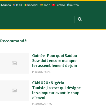
Nigéria
RDC
Sénégal
Togo
Tunisie
Autres
Recommandé
Guinée : Pourquoi Saïdou
Sow doit encore manquer
le rassemblement de juin
01/05/2025
CAN U20 : Nigéria –
Tunisie, la stat qui désigne
le vainqueur avant le coup
d’envoi
30/04/2025