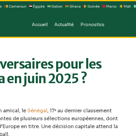
e
Cameroun
Égypte
Gabon
Ghana
Guinée
Maroc
Mali
Accueil
Actualité
Pronostics
versaires pour les
a en juin 2025 ?
 amical, le
Sénégal
, 17
au dernier classement
e
chantes de plusieurs sélections européennes, dont
’Europe en titre. Une décision capitale attend la
all.