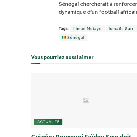
Sénégal chercherait à renforcer
dynamique d’un football africai
Tags:
Iliman Ndiaye
Ismaïla Sarr
Sénégal
Vous pourriez aussi aimer
ACTUALITÉ
Guinée : Pourquoi Saïdou Sow doit