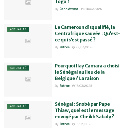
Togo ?
By
John Attisso
24/03/2025
Le Cameroun disqualifié, la
ACTUALITÉ
Centrafrique sauvée : Qu’est-
ce qui s’est passé ?
By
Patrice
22/03/2025
Pourquoi Ilay Camara a choisi
ACTUALITÉ
le Sénégal au lieu de la
Belgique ? La raison
By
Patrice
17/03/2025
Sénégal : Snobé par Pape
ACTUALITÉ
Thiaw, quel est le message
envoyé par Cheikh Sabaly ?
By
Patrice
16/03/2025