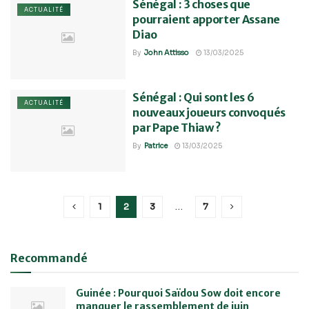
Sénégal : 3 choses que
ACTUALITÉ
pourraient apporter Assane
Diao
By
John Attisso
13/03/2025
Sénégal : Qui sont les 6
ACTUALITÉ
nouveaux joueurs convoqués
par Pape Thiaw ?
By
Patrice
13/03/2025
1
2
3
…
7
Recommandé
Guinée : Pourquoi Saïdou Sow doit encore
manquer le rassemblement de juin