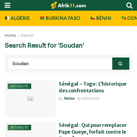
ALGÉRIE
BURKINA FASO
BÉNIN
CO
Home
Search
Search Result for 'Soudan'
Sénégal – Togo : L’historique
ACTUALITÉ
des confrontations
By
Patrice
24/03/2025
Sénégal : Qui pour remplacer
ACTUALITÉ
Pape Gueye, forfait contre le