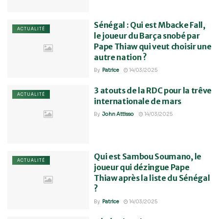
Sénégal : Qui est Mbacke Fall,
ACTUALITÉ
le joueur du Barça snobé par
Pape Thiaw qui veut choisir une
autre nation ?
By
Patrice
14/03/2025
3 atouts de la RDC pour la trêve
ACTUALITÉ
internationale de mars
By
John Attisso
14/03/2025
Qui est Sambou Soumano, le
ACTUALITÉ
joueur qui dézingue Pape
Thiaw après la liste du Sénégal
?
By
Patrice
14/03/2025