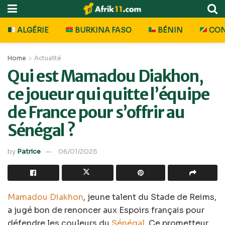
ALGÉRIE
BURKINA FASO
BÉNIN
CO
Home
Actualité
Qui est Mamadou Diakhon,
ce joueur qui quitte l’équipe
de France pour s’offrir au
Sénégal ?
by
Patrice
06/01/2025
Mamadou Diakhon
, jeune talent du Stade de Reims,
a jugé bon de renoncer aux Espoirs français pour
défendre les couleurs du
Sénégal
. Ce prometteur