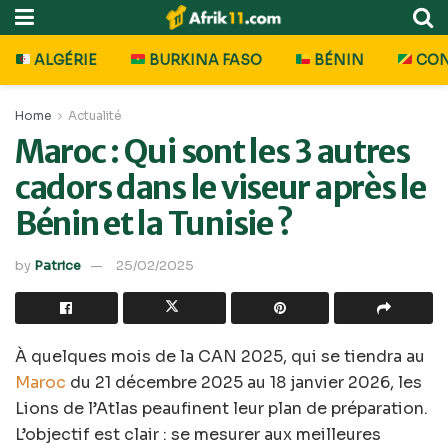
ALGÉRIE
BURKINA FASO
BÉNIN
CO
Home
Actualité
Maroc : Qui sont les 3 autres
cadors dans le viseur après le
Bénin et la Tunisie ?
by
Patrice
25/02/2025
À quelques mois de la CAN 2025, qui se tiendra au
Maroc
du 21 décembre 2025 au 18 janvier 2026, les
Lions de l’Atlas peaufinent leur plan de préparation.
L’objectif est clair : se mesurer aux meilleures