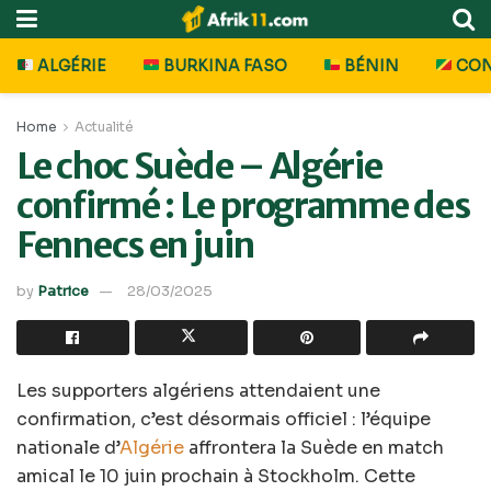
ALGÉRIE
BURKINA FASO
BÉNIN
CO
Home
Actualité
Le choc Suède – Algérie
confirmé : Le programme des
Fennecs en juin
by
Patrice
28/03/2025
Les supporters algériens attendaient une
confirmation, c’est désormais officiel : l’équipe
nationale d’
Algérie
affrontera la Suède en match
amical le 10 juin prochain à Stockholm. Cette