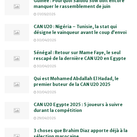
Guinée : Pourquoi Saïdou Sow doit encore
manquer le rassemblement de juin
01/05/2025
CAN U20 : Nigéria – Tunisie, la stat qui
désigne le vainqueur avant le coup d’envoi
30/04/2025
Sénégal : Retour sur Mame Faye, le seul
rescapé de la dernière CAN U20 en Egypte
30/04/2025
Qui est Mohamed Abdallah El Hadad, le
premier buteur de la CAN U20 2025
30/04/2025
CAN U20 Egypte 2025 : 5 joueurs à suivre
durant la compétition
29/04/2025
3 choses que Brahim Diaz apporte déjà à la
sélection marocaine