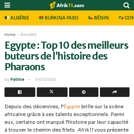
ALGÉRIE
BURKINA FASO
BÉNIN
CO
Home
Actualité
Egypte : Top 10 des meilleurs
buteurs de l’histoire des
Pharaons
by
Patrice
11/01/2025
Depuis des décennies, l’
Égypte
brille sur la scène
africaine grâce à ses talents exceptionnels. Parmi
eux, certains ont marqué l’histoire par leur capacité
à trouver le chemin des filets.
Afrik11
vous présente