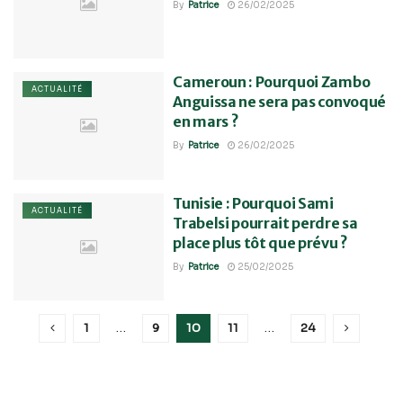
By
Patrice
26/02/2025
Cameroun : Pourquoi Zambo
ACTUALITÉ
Anguissa ne sera pas convoqué
en mars ?
By
Patrice
26/02/2025
Tunisie : Pourquoi Sami
ACTUALITÉ
Trabelsi pourrait perdre sa
place plus tôt que prévu ?
By
Patrice
25/02/2025
1
…
9
10
11
…
24