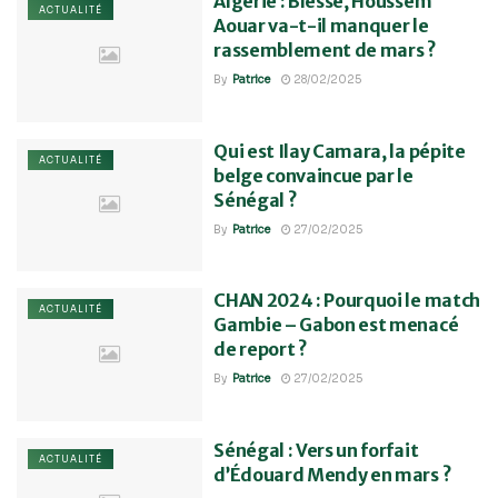
Algérie : Blessé, Houssem
ACTUALITÉ
Aouar va-t-il manquer le
rassemblement de mars ?
By
Patrice
28/02/2025
Qui est Ilay Camara, la pépite
ACTUALITÉ
belge convaincue par le
Sénégal ?
By
Patrice
27/02/2025
CHAN 2024 : Pourquoi le match
ACTUALITÉ
Gambie – Gabon est menacé
de report ?
By
Patrice
27/02/2025
Sénégal : Vers un forfait
ACTUALITÉ
d’Édouard Mendy en mars ?