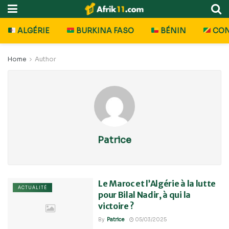
ALGÉRIE
BURKINA FASO
BÉNIN
CO
Home
Author
Patrice
Le Maroc et l’Algérie à la lutte
ACTUALITÉ
pour Bilal Nadir, à qui la
victoire ?
By
Patrice
05/03/2025