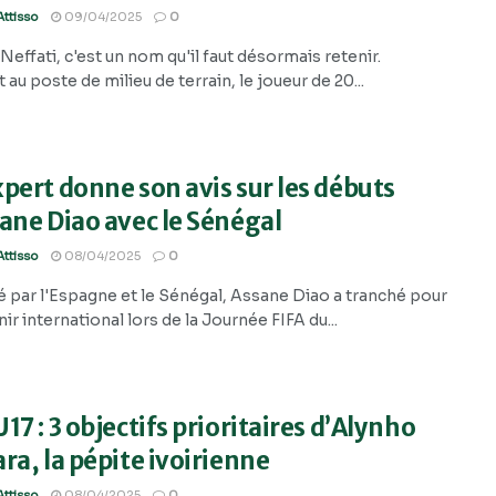
ttisso
09/04/2025
0
effati, c'est un nom qu'il faut désormais retenir.
 au poste de milieu de terrain, le joueur de 20...
pert donne son avis sur les débuts
ane Diao avec le Sénégal
ttisso
08/04/2025
0
é par l'Espagne et le Sénégal, Assane Diao a tranché pour
ir international lors de la Journée FIFA du...
17 : 3 objectifs prioritaires d’Alynho
ra, la pépite ivoirienne
ttisso
08/04/2025
0