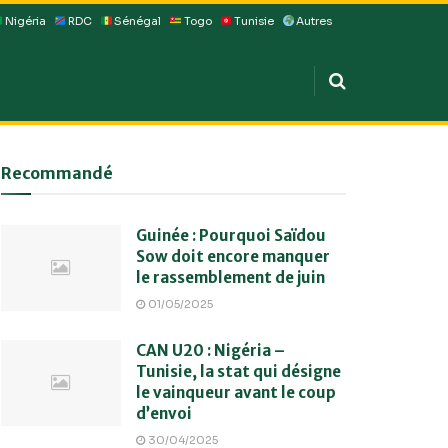
Nigéria
RDC
Sénégal
Togo
Tunisie
Autres
Recommandé
Guinée : Pourquoi Saïdou
Sow doit encore manquer
le rassemblement de juin
01/05/2025
CAN U20 : Nigéria –
Tunisie, la stat qui désigne
le vainqueur avant le coup
d’envoi
30/04/2025