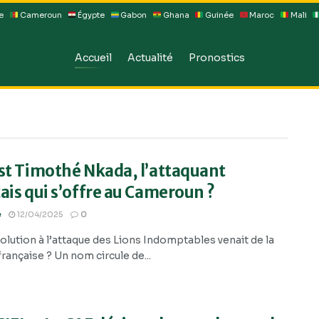
e
Cameroun
Égypte
Gabon
Ghana
Guinée
Maroc
Mali
Accueil
Actualité
Pronostics
st Timothé Nkada, l’attaquant
ais qui s’offre au Cameroun ?
e
12/04/2025
0
 solution à l’attaque des Lions Indomptables venait de la
française ? Un nom circule de...