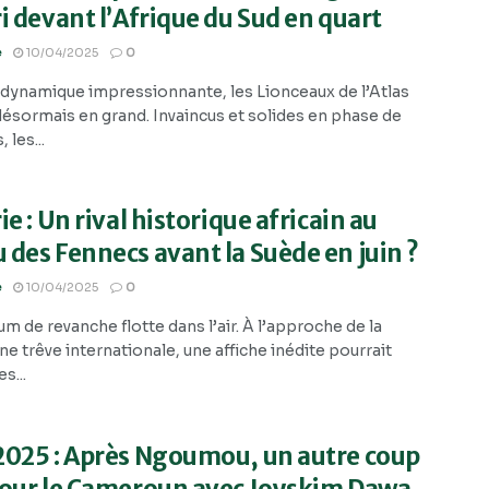
i devant l’Afrique du Sud en quart
e
10/04/2025
0
 dynamique impressionnante, les Lionceaux de l’Atlas
désormais en grand. Invaincus et solides en phase de
 les...
ie : Un rival historique africain au
des Fennecs avant la Suède en juin ?
e
10/04/2025
0
m de revanche flotte dans l’air. À l’approche de la
e trêve internationale, une affiche inédite pourrait
es...
2025 : Après Ngoumou, un autre coup