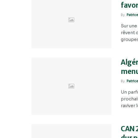
favor
By
Patric
Sur une
rêvent 
groupes,
Algér
menu 
By
Patric
Un parfu
prochain
raviver l
CAN 