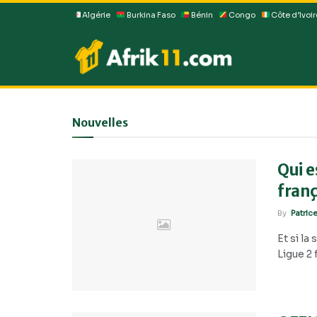
Algérie
Burkina Faso
Bénin
Congo
Côte d’Ivoir
Nouvelles
Qui e
franç
By
Patric
Et si la
Ligue 2 