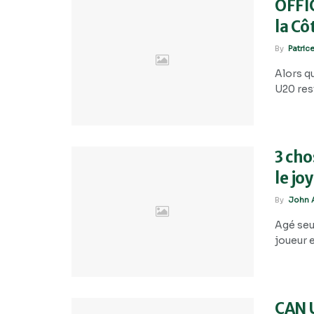
OFFIC
la Cô
By
Patric
Alors qu
U20 rest
3 cho
le jo
By
John A
Agé seu
joueur e
CAN U