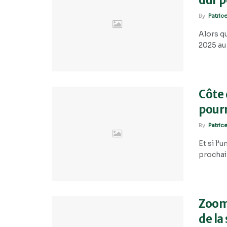
dur 
By
Patric
Alors q
2025 au
Côte 
pour
By
Patric
Et si l’
prochain
Zoom 
de la