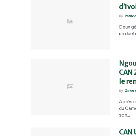
d’Ivo
By
Patric
Deux géa
un duel 
Ngou
CAN 2
le re
By
John A
Après u
du Came
son...
CAN U