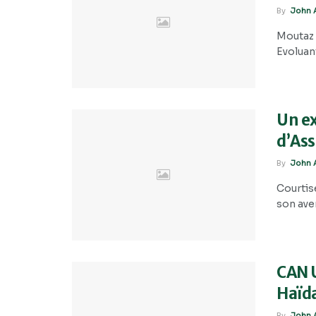
By
John A
Moutaz N
Evoluant
Un ex
d’Ass
By
John A
Courtis
son aven
CAN U
Haïda
By
John A