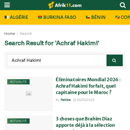
ALGÉRIE
BURKINA FASO
BÉNIN
CO
Home
Search
Search Result for 'Achraf Hakimi'
Éliminatoires Mondial 2026 :
ACTUALITÉ
Achraf Hakimi forfait, quel
capitaine pour le Maroc ?
By
Patrice
25/03/2025
3 choses que Brahim Diaz
ACTUALITÉ
apporte déjà à la sélection