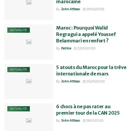
marocaine
By
John Attisso
29/04/2025
Maroc : Pourquoi Walid
ACTUALITÉ
Regragui a appelé Youssef
Belammari en renfort ?
By
Patrice
22/03/2025
5 atouts du Maroc pour la trêve
ACTUALITÉ
internationale de mars
By
John Attisso
06/03/2025
6 chocs à ne pas rater au
ACTUALITÉ
premier tour de la CAN 2025
By
John Attisso
28/01/2025